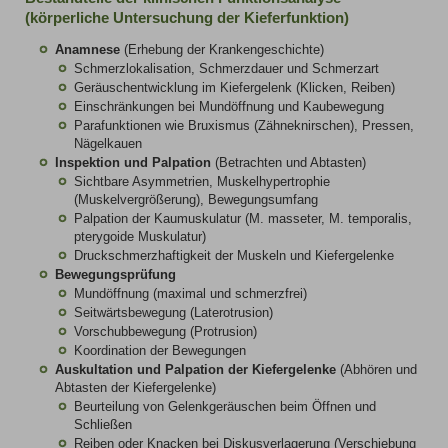
(körperliche Untersuchung der Kieferfunktion)
Anamnese
(Erhebung der Krankengeschichte)
Schmerzlokalisation, Schmerzdauer und Schmerzart
Geräuschentwicklung im Kiefergelenk (Klicken, Reiben)
Einschränkungen bei Mundöffnung und Kaubewegung
Parafunktionen wie Bruxismus (Zähneknirschen), Pressen,
Nägelkauen
Inspektion und Palpation
(Betrachten und Abtasten)
Sichtbare Asymmetrien, Muskelhypertrophie
(Muskelvergrößerung), Bewegungsumfang
Palpation der Kaumuskulatur (M. masseter, M. temporalis,
pterygoide Muskulatur)
Druckschmerzhaftigkeit der Muskeln und Kiefergelenke
Bewegungsprüfung
Mundöffnung (maximal und schmerzfrei)
Seitwärtsbewegung (Laterotrusion)
Vorschubbewegung (Protrusion)
Koordination der Bewegungen
Auskultation und Palpation der Kiefergelenke
(Abhören und
Abtasten der Kiefergelenke)
Beurteilung von Gelenkgeräuschen beim Öffnen und
Schließen
Reiben oder Knacken bei Diskusverlagerung (Verschiebung