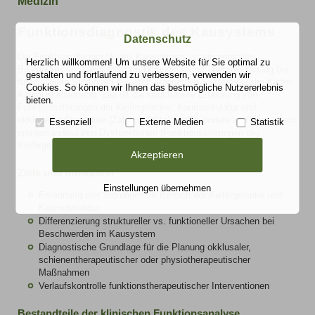
Medizin
Funktionsdiagnostik des Kausystems
Datenschutz
Die Funktionsdiagnostik des Kausystems ist ein zentraler
Herzlich willkommen! Um unsere Website für Sie optimal zu
Bestandteil der zahnärztlichen Diagnostik und Therapieplanung bei
gestalten und fortlaufend zu verbessern, verwenden wir
funktionellen Störungen des stomatognathen Systems (Zahn-Kiefer-
Cookies. So können wir Ihnen das bestmögliche Nutzererlebnis
Kaumuskelsystem). Ziel ist die strukturierte Erfassung von
bieten.
Funktionsstörungen der Kiefergelenke, Kaumuskulatur und
okklusalen Strukturen (Zahnkontakte), insbesondere im Rahmen von
Essenziell
Externe Medien
Statistik
craniomandibulären Dysfunktionen (Funktionsstörungen des
Kiefergelenks).
Akzeptieren
Ziele und Indikation
Einstellungen übernehmen
Erkennung von Störungen im Bereich der Kiefergelenke und
Kaumuskulatur
Differenzierung struktureller vs. funktioneller Ursachen bei
Beschwerden im Kausystem
Diagnostische Grundlage für die Planung okklusaler,
schienentherapeutischer oder physiotherapeutischer
Maßnahmen
Verlaufskontrolle funktionstherapeutischer Interventionen
Bestandteile der klinischen Funktionsanalyse