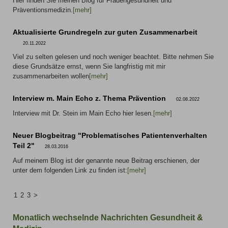
Hier finden Sie meinen Blog für Frauengesundheit und
Präventionsmedizin.
[mehr]
Aktualisierte Grundregeln zur guten Zusammenarbeit
20.11.2022
Viel zu selten gelesen und noch weniger beachtet. Bitte nehmen Sie
diese Grundsätze ernst, wenn Sie langfristig mit mir
zusammenarbeiten wollen
[mehr]
Interview m. Main Echo z. Thema Prävention
02.08.2022
Interview mit Dr. Stein im Main Echo hier lesen.
[mehr]
Neuer Blogbeitrag "Problematisches Patientenverhalten
Teil 2"
28.03.2016
Auf meinem Blog ist der genannte neue Beitrag erschienen, der
unter dem folgenden Link zu finden ist:
[mehr]
1
2
3
>
Monatlich wechselnde Nachrichten Gesundheit &