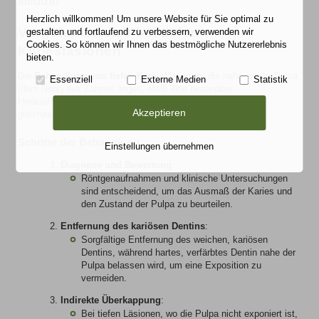
Medizin
Herzlich willkommen! Um unsere Website für Sie optimal zu
Vorgehensweise bei tiefen
gestalten und fortlaufend zu verbessern, verwenden wir
Cookies. So können wir Ihnen das bestmögliche Nutzererlebnis
Kariesläsionen
bieten.
Die
Behandlung von tiefen Kariesläsionen
, die nahe an der Pulpa
Essenziell
Externe Medien
Statistik
(dem Nerv) des Zahnes liegen, stellt eine besondere
Herausforderung dar. Ziel ist es, die Pulpa zu bewahren und
Akzeptieren
gleichzeitig die Karies effektiv zu behandeln.
Schritte der Behandlung
Einstellungen übernehmen
Diagnose und Bewertung
:
Röntgenaufnahmen und klinische Untersuchungen
sind entscheidend, um das Ausmaß der Karies und
den Zustand der Pulpa zu beurteilen.
Entfernung des kariösen Dentins
:
Sorgfältige Entfernung des weichen, kariösen
Dentins, während hartes, verfärbtes Dentin nahe der
Pulpa belassen wird, um eine Exposition zu
vermeiden.
Indirekte Überkappung
:
Bei
tiefen
Läsionen, wo die Pulpa nicht exponiert ist,