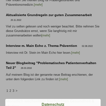
Hier finden Sie meinen Blog für Frauengesundheit und
Präventionsmedizin.
[mehr]
Aktualisierte Grundregeln zur guten Zusammenarbeit
20.11.2022
Viel zu selten gelesen und noch weniger beachtet. Bitte nehmen Sie
diese Grundsätze ernst, wenn Sie langfristig mit mir
zusammenarbeiten wollen
[mehr]
Interview m. Main Echo z. Thema Prävention
02.08.2022
Interview mit Dr. Stein im Main Echo hier lesen.
[mehr]
Neuer Blogbeitrag "Problematisches Patientenverhalten
Teil 2"
28.03.2016
Auf meinem Blog ist der genannte neue Beitrag erschienen, der
unter dem folgenden Link zu finden ist:
[mehr]
1
2
3
>
Monatlich wechselnde Nachrichten Gesundheit &
Datenschutz