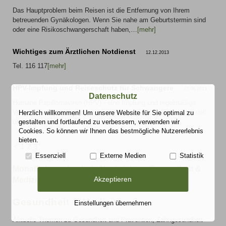
Das Hauptproblem beim Reisen ist die Entfernung von Ihrem
betreuenden Gynäkologen. Wenn Sie nahe am Geburtstermin sind
oder eine Risikoschwangerschaft haben,…
[mehr]
Wichtiges zum Ärztlichen Notdienst
12.12.2013
Tel. 116 117
[mehr]
HPV-Impfung und Reiseschutz für Schwangere
27.08.2013
Datenschutz
Humane Papillomaviren (HPV) - eine Impfung und regelmäßige
Vorsorge schützen zuverlässig. HPV ist die am häufigsten sexuell
Herzlich willkommen! Um unsere Website für Sie optimal zu
gestalten und fortlaufend zu verbessern, verwenden wir
übertragbare virale…
[mehr]
Cookies. So können wir Ihnen das bestmögliche Nutzererlebnis
bieten.
<
1
2
3
Essenziell
Externe Medien
Statistik
Monatlich wechselnde Nachrichten Gesundheit &
Akzeptieren
Medizin
Gesundheit & Medizin
Einstellungen übernehmen
Aktuelle Themen zu Gesundheit und Prävention, Zahngesundheit