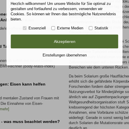
Melanomfälle bei Personen mit doku
Herzlich willkommen! Um unsere Website für Sie optimal zu
Häufigkeit von Melanomen lag in der
gestalten und fortlaufend zu verbessern, verwenden wir
verglichen mit 2,1 % bei Nichtnutz
Cookies. So können wir Ihnen das bestmögliche Nutzererlebnis
fenes Wort zum Thema IGEL-
Berücksichtigung von Alter, Geschle
bieten.
 Anlass!
07.11.2015
Sonnenbränden blieb das Risiko deu
ein klarer Zusammenhang zwischen 
Essenziell
Externe Medien
Statistik
.de/ein-offenes-wort-zum-thema-igel-
Erkrankungsrisiko.
Akzeptieren
Auffällig war, dass Melanome bei So
 Taille-Hüft-Verhältnis
Körperstellen mit geringer natürlich
öfter mehrere Tumoren entwickelten
Einstellungen übernehmen
insgesamt mehr Mutationen sowie ei
nnen ab sofort mit neuen Online-
Zellveränderungen auf – besonders 
 BMI-Rechner (Body-Mass-Index)
Bereichen wie dem unteren Rücken.
Da beim Solarium große Hautflächen
erhöht sich die gefährdete Körperobe
gen: Eisen kann helfen
Forschenden fordern daher strenger
Nutzungsverbot für Minderjährige s
ähnlich wie auf Zigarettenpackungen
nd mentalen Zustand von Frauen mit
Weltgesundheitsorganisation stuft So
. Die Einnahme von Eisen-
krebserregend der höchsten Kategori
[mehr]
Annahmen, eine Vorbräune schütze
widerlegt: Gerade in sonst wenig be
t - was muss beachtet werden?
durch Solarien die Mutationsrate u
deutlich an.