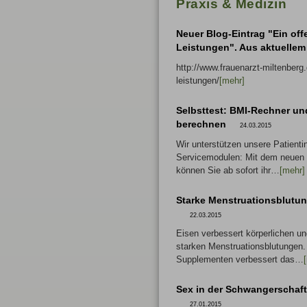
Praxis & Medizin
Neuer Blog-Eintrag "Ein of
Leistungen". Aus aktuellem
http://www.frauenarzt-miltenberg
leistungen/
[mehr]
Selbsttest: BMI-Rechner und
berechnen
24.03.2015
Wir unterstützen unsere Patienti
Servicemodulen: Mit dem neuen
können Sie ab sofort ihr…
[mehr]
Starke Menstruationsblutun
22.03.2015
Eisen verbessert körperlichen u
starken Menstruationsblutungen
Supplementen verbessert das…
Sex in der Schwangerschaf
27.01.2015