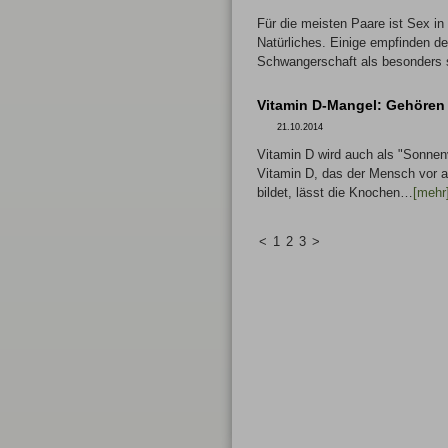
Für die meisten Paare ist Sex i
Natürliches. Einige empfinden d
Schwangerschaft als besonders
Vitamin D-Mangel: Gehören 
21.10.2014
Vitamin D wird auch als "Sonnen
Vitamin D, das der Mensch vor a
bildet, lässt die Knochen…
[mehr
<
1
2
3
>