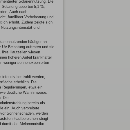
mentierter Solariennutzung. Die
 Solariengruppe bei 5,1 %,
enden. Auch nach
cht, familiärer Vorbelastung und
tlich erhöht. Zudem zeigte sich
Nutzungsintensität und
lariennutzenden häufiger an
er UV-Belastung auftraten und sie
. Ihre Hautzellen wiesen
nen höheren Anteil krankhafter
in weniger sonnenexponierten
 intensiv bestrahlt werden,
rfläche erheblich. Die
e Regulierungen, etwa ein
owie deutliche Warnhinweise,
. Die
larienstrahlung bereits als
e ein. Auch verbreitete
 vor Sonnenschäden, werden
lasteten Hautbereichen steigt
nd damit das Melanomrisiko