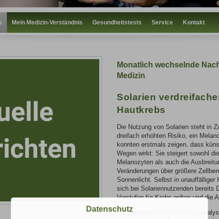
s
Mein Medizin-Verständnis
Gesundheitstests
Service
Kontakt
Monatlich wechselnde Nach
Medizin
Solarien verdreifache
Hautkrebs
Die Nutzung von Solarien steht in
dreifach erhöhten Risiko, ein Mela
konnten erstmals zeigen, dass küns
Wegen wirkt: Sie steigert sowohl di
Melanozyten als auch die Ausbreitu
Veränderungen über größere Zellbere
Sonnenlicht. Selbst in unauffällige
sich bei Solariennutzenden bereits
Vorstufen für Krebs gelten und die A
Datenschutz
Zur genaueren Untersuchung analys