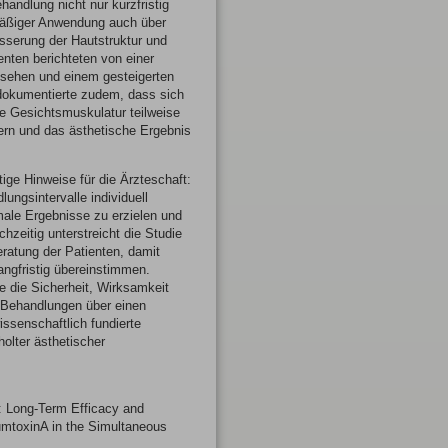
handlung nicht nur kurzfristig
lmäßiger Anwendung auch über
sserung der Hautstruktur und
enten berichteten von einer
ssehen und einem gesteigerten
 dokumentierte zudem, dass sich
ie Gesichtsmuskulatur teilweise
ern und das ästhetische Ergebnis
tige Hinweise für die Ärzteschaft:
ungsintervalle individuell
ale Ergebnisse zu erzielen und
zeitig unterstreicht die Studie
eratung der Patienten, damit
angfristig übereinstimmen.
e die Sicherheit, Wirksamkeit
-Behandlungen über einen
issenschaftlich fundierte
holter ästhetischer
 Long-Term Efficacy and
umtoxinA in the Simultaneous