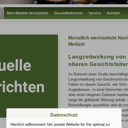
s
Mein Medizin-Verständnis
Gesundheitstests
Service
Kontakt
Monatlich wechselnde Nach
Medizin
Langzeitwirkung von 
oberen Gesichtsfalte
Im Rahmen einer Studie beschäftigt
Langzeitwirkung von Botulinumtoxi
Falten im oberen Gesicht, wie Stirn
Augenbrauen. In einer klinischen U
über einen längeren Zeitraum beoba
lange die glättende Wirkung anhält, 
Behandlungen auswirken und ob zusä
auftreten. Dabei kam Incobotulinum
Datenschutz
bewährtes Neurotoxin, das die Muske
Bereichen reduziert und so Falten si
Herzlich willkommen! Um unsere Website für Sie optimal zu