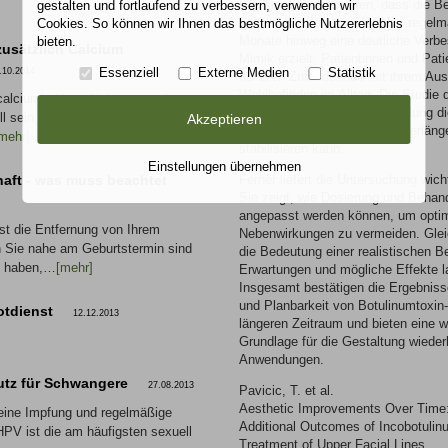
Die Ergebnisse zeigten, dass die Be
gestalten und fortlaufend zu verbessern, verwenden wir
Falten reduziert, sondern bei rege
Cookies. So können wir Ihnen das bestmögliche Nutzererlebnis
Monate hinweg eine deutliche Verbe
bieten.
 zusätzlich Calcium
Mimik erzielt. Patientinnen und Pati
Essenziell
Externe Medien
Statistik
.10.2014
höheren Zufriedenheit mit ihrem Au
Wohlbefinden im Alltag. Die Studie
 calciumhaltigen Nahrungsergänzung
durch die wiederholte Behandlung d
ll sein, da der Calciumgehalt der
Akzeptieren
anpasst, was die Wirkdauer verläng
mehr]
stabilisieren kann.
Einstellungen übernehmen
aft - was muss beachtet
Ferner liefert die Untersuchung wich
Sie zeigt, wie Dosierung und Behandl
angepasst werden können, um optim
t die Entfernung von Ihrem
Nebenwirkungen zu vermeiden. Gleich
 Sie nahe am Geburtstermin sind
die Bedeutung einer realistischen B
t haben,…
[mehr]
Erwartungen und mögliche Effekte l
Insgesamt bestätigen die Ergebniss
und Planbarkeit von Botulinumtoxin
otdienst
12.12.2013
längeren Zeitraum und bieten eine w
Grundlage für die Gestaltung wieder
Anwendungen.
tz für Schwangere
27.08.2013
Pavicic, T. et al.
Aesthetic Improvements Over Time:
eine Impfung und regelmäßige
Additional Outcomes of Incobotulin
HPV ist die am häufigsten sexuell
Treatment of Upper Facial Lines