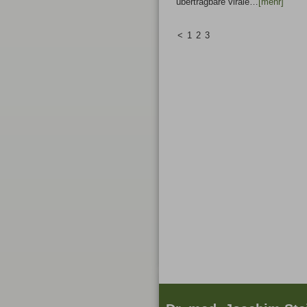
übertragbare virale…
[mehr]
<
1
2
3