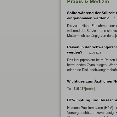
Praxis & Medizin
Sollte während der Stillzeit
eingenommen werden?
21
Die zusätzliche Einnahme einer
während der Stillzeit kann sinnvo
Muttermilch abhängig von der…
[
Reisen in der Schwangersch
werden?
21.10.2014
Das Hauptproblem beim Reisen is
betreuenden Gynäkologen. Wenn
oder eine Risikoschwangerschaf
Wichtiges zum Ärztlichen N
Tel. 116 117
[mehr]
HPV-Impfung und Reiseschu
Humane Papillomaviren (HPV) - 
Vorsorge schützen zuverlässig. 