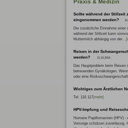
Praxis & Medizin
Sollte während der Stillzeit
eingenommen werden?
21
Die zusätzliche Einnahme einer
während der Stillzeit kann sinnvo
Muttermilch abhängig von der…
[
Reisen in der Schwangersch
werden?
21.10.2014
Das Hauptproblem beim Reisen is
betreuenden Gynäkologen. Wenn
oder eine Risikoschwangerschaf
Wichtiges zum Ärztlichen N
Tel. 116 117
[mehr]
HPV-Impfung und Reiseschu
Humane Papillomaviren (HPV) - 
Vorsorge schützen zuverlässig. 