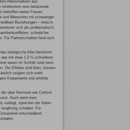
chen Altersmarkern aus
 mindestens eine belastende
r betroffen waren Frauen,
te und Menschen mit schwieriger
meidbare Beziehungen – etwa in
 erwiesen sich als problematisch.
Familienkonflikten, schwächer
n. Für Partnerschaften fand sich
 das biologische Alter bestimmt.
 war mit etwa 1,5 % schnellerer
fene waren im Schnitt rund neun
n. Die Effekte sind klein, können
sätzlich zeigten sich mehr
ere Körperwerte und erhöhte
, der über Hormone wie Cortisol
flusst. Auch wenn kein
s vorliegt, sprechen die Daten
langfristig schaden. Für
 Einsamkeit entscheidend,
Kontakte.