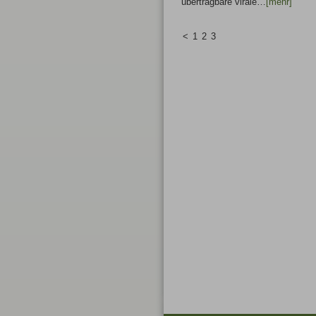
übertragbare virale…
[mehr]
<
1
2
3