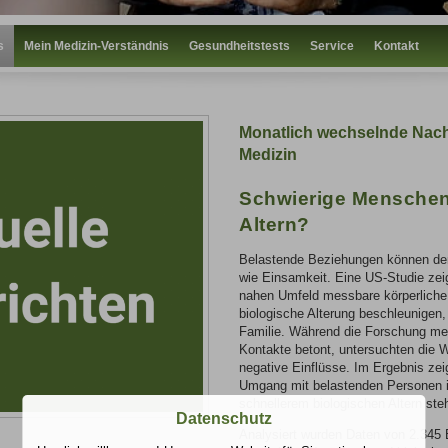
s
Mein Medizin-Verständnis
Gesundheitstests
Service
Kontakt
Monatlich wechselnde Nach
Medizin
Schwierige Menschen
Altern?
Belastende Beziehungen können de
wie Einsamkeit. Eine US-Studie ze
nahen Umfeld messbare körperliche
biologische Alterung beschleunigen,
Familie. Während die Forschung meis
Kontakte betont, untersuchten die W
negative Einflüsse. Im Ergebnis zei
Umgang mit belastenden Personen in
schnellerem biologischen Altern steh
Datenschutz
Analysiert wurden Daten von 2.345