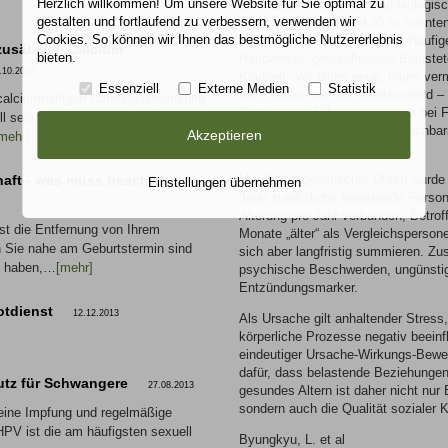
Herzlich willkommen! Um unsere Website für Sie optimal zu
zu sozialen Kontakten und biologis
gestalten und fortlaufend zu verbessern, verwenden wir
Speichelproben. Rund 30 % nannten
Cookies. So können wir Ihnen das bestmögliche Nutzererlebnis
Person, etwa 10 % mehrere. Häufige
 zusätzlich Calcium
bieten.
Rauchende, gesundheitlich Belaste
.10.2014
Kindheit. Vor allem enge, kaum ver
Essenziell
Externe Medien
Statistik
der Familie oder im Arbeitsumfeld –
 calciumhaltigen Nahrungsergänzung
Der stärkste Effekt zeigte sich bei 
ll sein, da der Calciumgehalt der
hingegen bei Kollegen oder Nachbar
Akzeptieren
mehr]
kein klarer Zusammenhang.
aft - was muss beachtet
Mithilfe epigenetischer Uhren wurde
Einstellungen übernehmen
Jede zusätzliche belastende Person
Alterung pro Jahr verbunden; Betrof
t die Entfernung von Ihrem
Monate „älter“ als Vergleichspersone
 Sie nahe am Geburtstermin sind
sich aber langfristig summieren. Zu
t haben,…
[mehr]
psychische Beschwerden, ungünstig
Entzündungsmarker.
otdienst
12.12.2013
Als Ursache gilt anhaltender Stress
körperliche Prozesse negativ beein
eindeutiger Ursache-Wirkungs-Bewei
dafür, dass belastende Beziehungen 
tz für Schwangere
27.08.2013
gesundes Altern ist daher nicht nur
sondern auch die Qualität sozialer 
eine Impfung und regelmäßige
HPV ist die am häufigsten sexuell
Byungkyu, L. et al