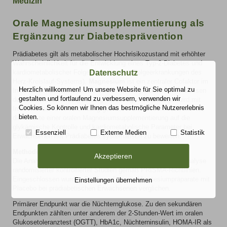
Medizin
Orale Magnesiumsupplementierung als
Ergänzung zur Diabetesprävention
Prädiabetes gilt als metabolischer Hochrisikozustand mit erhöhter
Wahrscheinlichkeit für die Entwicklung eines Typ-2-Diabetes und
Datenschutz
kardiometabolischer Folgeerkrankungen (Folgeerkrankungen des
Herz-Kreislauf-Systems).
Magnesium
ist ein zentraler Cofaktor im
Herzlich willkommen! Um unsere Website für Sie optimal zu
Insulinstoffwechsel und an zahlreichen enzymatischen Prozessen
gestalten und fortlaufend zu verbessern, verwenden wir
der Glukoseverwertung beteiligt. Ein Magnesiummangel wird mit
Cookies. So können wir Ihnen das bestmögliche Nutzererlebnis
Insulinresistenz in Verbindung gebracht. Ziel dieser Arbeit war es,
bieten.
die Effekte einer oralen Magnesiumsupplementierung auf die
glykämische Kontrolle und kardiometabolische Parameter bei
Essenziell
Externe Medien
Statistik
Erwachsenen mit Prädiabetes systematisch zu bewerten.
Methoden
Akzeptieren
Die Analyse erfolgte als systematisches Review und Metaanalyse
randomisierter kontrollierter Studien gemäß PRISMA-Richtlinien.
Eingeschlossen wurden Studien, die orale Magnesiumpräparate mit
Einstellungen übernehmen
Placebo bei prädiabetischen Erwachsenen verglichen.
Primärer Endpunkt war die Nüchternglukose. Zu den sekundären
Endpunkten zählten unter anderem der 2-Stunden-Wert im oralen
Glukosetoleranztest (OGTT), HbA1c, Nüchterninsulin, HOMA-IR als