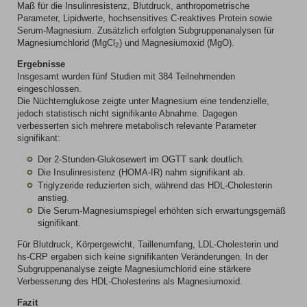
Maß für die Insulinresistenz, Blutdruck, anthropometrische
Parameter, Lipidwerte, hochsensitives C-reaktives Protein sowie
Serum-Magnesium. Zusätzlich erfolgten Subgruppenanalysen für
Magnesiumchlorid (MgCl
) und Magnesiumoxid (MgO).
2
Ergebnisse
Insgesamt wurden fünf Studien mit 384 Teilnehmenden
eingeschlossen.
Die Nüchternglukose zeigte unter Magnesium eine tendenzielle,
jedoch statistisch nicht signifikante Abnahme. Dagegen
verbesserten sich mehrere metabolisch relevante Parameter
signifikant:
Der 2-Stunden-Glukosewert im OGTT sank deutlich.
Die Insulinresistenz (HOMA-IR) nahm signifikant ab.
Triglyzeride reduzierten sich, während das HDL-Cholesterin
anstieg.
Die Serum-Magnesiumspiegel erhöhten sich erwartungsgemäß
signifikant.
Für Blutdruck, Körpergewicht, Taillenumfang, LDL-Cholesterin und
hs-CRP ergaben sich keine signifikanten Veränderungen. In der
Subgruppenanalyse zeigte Magnesiumchlorid eine stärkere
Verbesserung des HDL-Cholesterins als Magnesiumoxid.
Fazit