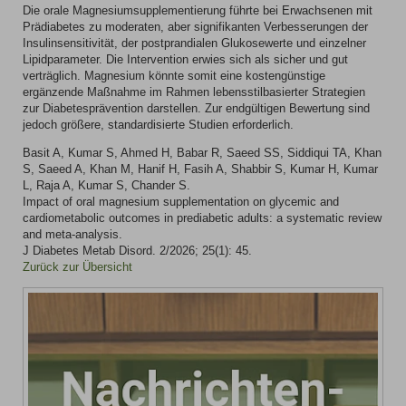
Die orale Magnesiumsupplementierung führte bei Erwachsenen mit
Prädiabetes zu moderaten, aber signifikanten Verbesserungen der
Insulinsensitivität, der postprandialen Glukosewerte und einzelner
Lipidparameter. Die Intervention erwies sich als sicher und gut
verträglich. Magnesium könnte somit eine kostengünstige
ergänzende Maßnahme im Rahmen lebensstilbasierter Strategien
zur Diabetesprävention darstellen. Zur endgültigen Bewertung sind
jedoch größere, standardisierte Studien erforderlich.
Basit A, Kumar S, Ahmed H, Babar R, Saeed SS, Siddiqui TA, Khan
S, Saeed A, Khan M, Hanif H, Fasih A, Shabbir S, Kumar H, Kumar
L, Raja A, Kumar S, Chander S.
Impact of oral magnesium supplementation on glycemic and
cardiometabolic outcomes in prediabetic adults: a systematic review
and meta-analysis.
J Diabetes Metab Disord. 2/2026; 25(1): 45.
Zurück zur Übersicht