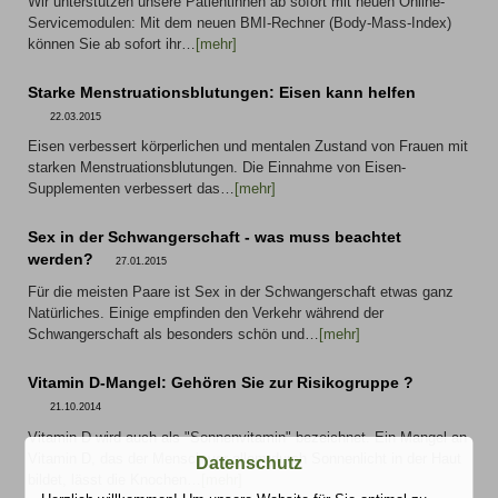
Wir unterstützen unsere Patientinnen ab sofort mit neuen Online-
Servicemodulen: Mit dem neuen BMI-Rechner (Body-Mass-Index)
können Sie ab sofort ihr…
[mehr]
Starke Menstruationsblutungen: Eisen kann helfen
22.03.2015
Eisen verbessert körperlichen und mentalen Zustand von Frauen mit
starken Menstruationsblutungen. Die Einnahme von Eisen-
Supplementen verbessert das…
[mehr]
Sex in der Schwangerschaft - was muss beachtet
werden?
27.01.2015
Für die meisten Paare ist Sex in der Schwangerschaft etwas ganz
Natürliches. Einige empfinden den Verkehr während der
Schwangerschaft als besonders schön und…
[mehr]
Vitamin D-Mangel: Gehören Sie zur Risikogruppe ?
21.10.2014
Vitamin D wird auch als "Sonnenvitamin" bezeichnet. Ein Mangel an
Vitamin D, das der Mensch vor allem durch Sonnenlicht in der Haut
Datenschutz
bildet, lässt die Knochen…
[mehr]