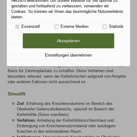
Herzlich willkommen! Um unsere Website für Sie optimal zu
gestalten und fortlaufend zu verbessern, verwenden wir
<
1
2
3
>
Cookies. So können wir Ihnen das bestmögliche Nutzererlebnis
bieten.
Monatlich wechselnde Nachrichten Gesundheit &
Essenziell
Externe Medien
Statistik
Medizin
Akzeptieren
Sinuslift und Knochenaugmentation
In der dentalen Implantologie sind
Sinuslift und
Einstellungen übernehmen
Knochenaugmentation
wesentliche Verfahren, um bei
unzureichendem Knochenangebot im Oberkieferbereich eine stabile
Basis für Zahnimplantate zu schaffen. Diese Verfahren sind
besonders relevant, wenn der Kieferknochen aufgrund von Atrophie
oder anderen Faktoren nicht ausreichend ist.
Sinuslift
Ziel
: Erhöhung des Knochenvolumens im Bereich des
Oberkiefer-Seitenzahnbereichs, speziell im Bereich der
Kieferhöhle (Sinus maxillaris).
Verfahren
: Anhebung der Kieferhöhlenschleimhaut und
Einbringung von Knochenersatzmaterial oder autologem
Knochen in den entstandenen Raum.