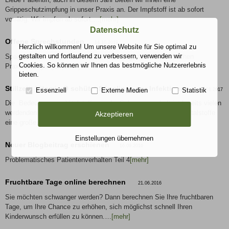
Grippeschutzimpfung in unser Praxis an. Der Impfstoff ist ab sofort
vorrätig. Wir impfen ab sofort.…
[mehr]
Datenschutz
Offene Sprechstunden
14.10.2019
Herzlich willkommen! Um unsere Website für Sie optimal zu
gestalten und fortlaufend zu verbessern, verwenden wir
Spagat zwischen gesetzlichen Anforderungen und tatsächlichen
Cookies. So können wir Ihnen das bestmögliche Nutzererlebnis
Praxisbedingungen
[mehr]
bieten.
Stillzeit: Vitamin D schützt Säuglinge vor Infektionen
Essenziell
Externe Medien
Statistik
12.01.2017
Die Bedeutung von Vitalstoffen in der Schwangerschaft ist bereits vielen
werdenden Müttern bekannt. Aber auch in der Stillzeit haben Vitalstoffe
Akzeptieren
eine große…
[mehr]
Einstellungen übernehmen
Neuer Blogbeitrag erschienen
16.09.2016
Problematisches Patientenverhalten Teil 4
[mehr]
Fruchtbare Tage online berechnen
21.06.2016
Sie möchten schwanger werden? Dann berechnen Sie Ihre fruchtbaren
Tage, um Ihre Chance zu erhöhen, sich möglichst schnell Ihren
Kinderwunsch erfüllen zu können.…
[mehr]