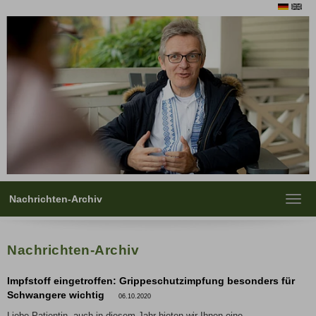
Nachrichten-Archiv
Toggl
navig
Nachrichten-Archiv
Impfstoff eingetroffen: Grippeschutzimpfung besonders für
Schwangere wichtig
06.10.2020
Liebe Patientin, auch in diesem Jahr bieten wir Ihnen eine