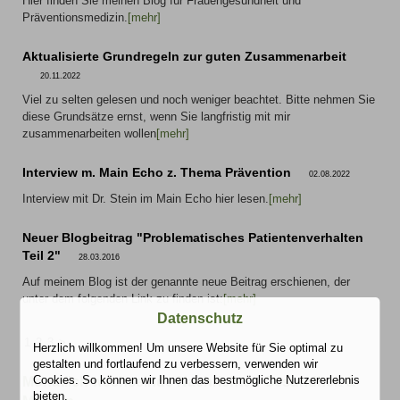
Hier finden Sie meinen Blog für Frauengesundheit und
Präventionsmedizin.
[mehr]
Aktualisierte Grundregeln zur guten Zusammenarbeit
20.11.2022
Viel zu selten gelesen und noch weniger beachtet. Bitte nehmen Sie
diese Grundsätze ernst, wenn Sie langfristig mit mir
zusammenarbeiten wollen
[mehr]
Interview m. Main Echo z. Thema Prävention
02.08.2022
Interview mit Dr. Stein im Main Echo hier lesen.
[mehr]
Neuer Blogbeitrag "Problematisches Patientenverhalten
Teil 2"
28.03.2016
Auf meinem Blog ist der genannte neue Beitrag erschienen, der
unter dem folgenden Link zu finden ist:
[mehr]
Datenschutz
1
2
3
>
Herzlich willkommen! Um unsere Website für Sie optimal zu
gestalten und fortlaufend zu verbessern, verwenden wir
Cookies. So können wir Ihnen das bestmögliche Nutzererlebnis
Monatlich wechselnde Nachrichten Gesundheit &
bieten.