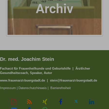
Dr. med. Joachim Stein
Facharzt für Frauenheilkunde und Geburtshilfe | Ärztlicher
Gesundheitscoach, Speaker, Autor
www.frauenarzt-buergstadt.de | stein@frauenarzt-buergstadt.de
Impressum
|
Datenschutzhinweis
|
Barrierefreiheit
Auf
Diese
RSS-
Auf
Auf
Auf