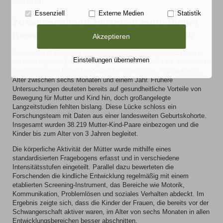
Medizin
Essenziell
Externe Medien
Statistik
Zusammenhang zwischen mütterlicher
Bewegung und frühkindlicher Motorik
Akzeptieren
Körperliche Aktivität vor und während der Schwangerschaft könnte
Einstellungen übernehmen
die neurologische Entwicklung von Kindern fördern. Laut einer Studie
zeigt sich dieser Effekt besonders bei motorischen Fähigkeiten im
Alter zwischen sechs Monaten und einem Jahr. Frühere
Untersuchungen deuteten bereits auf gesundheitliche Vorteile von
Bewegung für Mutter und Kind hin, doch großangelegte
Langzeitstudien fehlten bislang. Diese Lücke schloss ein
Forschungsteam mit Daten aus einer landesweiten Geburtskohorte.
Insgesamt wurden 38.219 Mutter-Kind-Paare einbezogen und die
Kinder bis zum Alter von 3 Jahren begleitet.
Die körperliche Aktivität der Mütter wurde mithilfe eines
standardisierten Fragebogens erfasst und in verschiedene
Intensitätsstufen eingeteilt. Parallel dazu bewerteten die
Forschenden die kindliche Entwicklung regelmäßig mit einem
etablierten Screening-Instrument, das Bereiche wie Motorik,
Kommunikation, Problemlösen und soziales Verhalten abdeckt. Im
Ergebnis zeigte sich, dass die Kinder der Frauen, die bereits vor der
Schwangerschaft aktiver waren, im Alter von sechs Monaten in allen
Entwicklungsbereichen besser abschnitten.