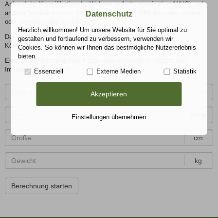
Anhand der Klassifikation der Weltgesundheitsorganisation (WHO) und
anderer Studien ermittelt das Programm, ob Ihr BMI als unter-, normal-
Datenschutz
oder übergewichtig beurteilt wird.
Herzlich willkommen! Um unsere Website für Sie optimal zu
Der BMI ist ein Richtwert, da er nicht Ihre individuellen
gestalten und fortlaufend zu verbessern, verwenden wir
Körperkompartimente (u.a. Fett- und Muskelgewebe) berücksichtigt.
Cookies. So können wir Ihnen das bestmögliche Nutzererlebnis
bieten.
Eine exakte Messung Ihrer Körperkompartimente ermöglicht eine
Impedanzanalyse (BIA).
Essenziell
Externe Medien
Statistik
Geschlecht
Akzeptieren
Jahre
Einstellungen übernehmen
cm
kg