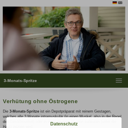
3-Monats-Spritze
Toggl
navig
Verhütung ohne Östrogene
Die
3-Monats-Spritze
ist ein Depotpräparat mit reinem Gestagen,
welches alle 3 Monate intramuskulär (in einen Muskel, also in der Regel
den Gesäßmuskel) oder in einer neueren Version subkutan (unter die
Datenschutz
Haut) injiziert wird.