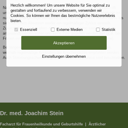
Herzlich willkommen! Um unsere Website für Sie optimal zu
Nach einer Übergangsphase von 3 Monaten, in der die Blutungen oft
gestalten und fortlaufend zu verbessern, verwenden wir
unregelmäßig sind, bleibt in der Regel die Periode aus. Die Methode ist
Cookies. So können wir Ihnen das bestmögliche Nutzererlebnis
nur für eine langfristige Verhütung geeignet, da es lange dauern kann, bis
bieten.
sich nach dem Absetzen wieder ein regelmäßiger Zyklus einstellt.
Zusätzlich ist sie vor allem dann zu erwägen, wenn keine Östrogene
Essenziell
Externe Medien
Statistik
angewandt werden sollen und keine Pille gegeben werden darf (z.B. bei
Frauen mit Epilepsie und entsprechender Medikamenteneinnahme).
Akzeptieren
Bei längerer Anwendung kann eine Osteoporose gefördert werden,
weshalb regelmäßige Kontrollen der Knochendichte empfohlen werden.
Einstellungen übernehmen
Auch Stimmungsschwankungen und Gewichtszunahme sind beschrieben.
Dr. med. Joachim Stein
Facharzt für Frauenheilkunde und Geburtshilfe | Ärztlicher