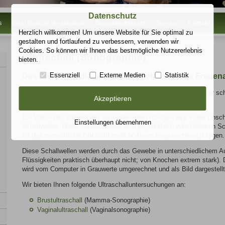
Datenschutz
s
Mein Medizin-Verständnis
Gesundheitstests
Service
Kontakt
Herzlich willkommen! Um unsere Website für Sie optimal zu
gestalten und fortlaufend zu verbessern, verwenden wir
Cookies. So können wir Ihnen das bestmögliche Nutzererlebnis
Ultraschall (Sonographie)
bieten.
Essenziell
Externe Medien
Statistik
Das wichtigste diagnostische Instrument des Frauen
Der
Ultraschall (Sonographie)
ist ein bildgebendes Verfahren zur 
Akzeptieren
Gewebe und Organen.
Ein Vorteil des Ultraschalls gegenüber dem Röntgen liegt in der Unsch
Einstellungen übernehmen
Schallwellen. Diese unterscheiden sich physikalisch vom hörbaren Sc
für das menschliche Ohr nicht mehr hörbaren Frequenzbereich liegen.
Diese Schallwellen werden durch das Gewebe in unterschiedlichem Aus
Flüssigkeiten praktisch überhaupt nicht; von Knochen extrem stark). 
wird vom Computer in Grauwerte umgerechnet und als Bild dargestellt
Wir bieten Ihnen folgende Ultraschalluntersuchungen an:
Brustultraschall
(Mamma-Sonographie)
Vaginalultraschall
(Vaginalsonographie)